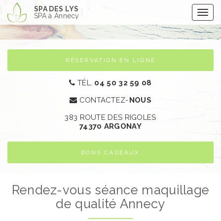
Aller
SPA DES LYS
Togg
au
SPA à Annecy
navig
contenu
principal
RÉSERVATION EN LIGNE
TÉL.
04 50 32 59 08
CONTACTEZ-
NOUS
383 ROUTE DES RIGOLES
74370 ARGONAY​
BONS CADEAUX
Rendez-vous séance maquillage
de qualité Annecy