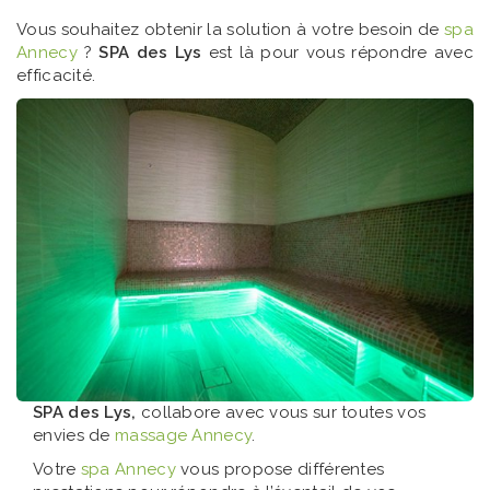
Vous souhaitez obtenir la solution à votre besoin de
spa
Annecy
?
SPA des Lys
est là pour vous répondre avec
efficacité.
SPA des Lys,
collabore avec vous sur toutes vos
envies de
massage Annecy
.
Votre
spa Annecy
vous propose différentes