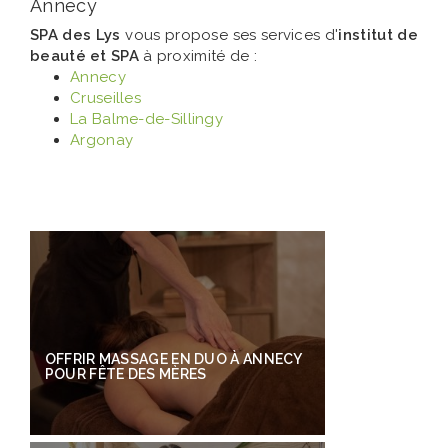
Annecy
SPA des Lys
vous propose ses services d'
institut de
beauté et SPA
à proximité de :
Annecy
Cruseilles
La Balme-de-Sillingy
Argonay
OFFRIR MASSAGE EN DUO À ANNECY
POUR FÊTE DES MÈRES