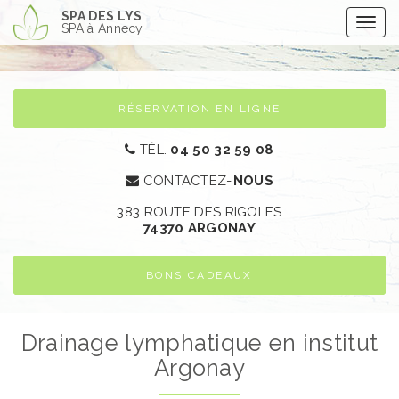
Aller
SPA DES LYS
Togg
au
SPA à Annecy
navig
contenu
principal
RÉSERVATION EN LIGNE
TÉL.
04 50 32 59 08
CONTACTEZ-
NOUS
383 ROUTE DES RIGOLES
74370 ARGONAY​
BONS CADEAUX
Drainage lymphatique en institut
Argonay