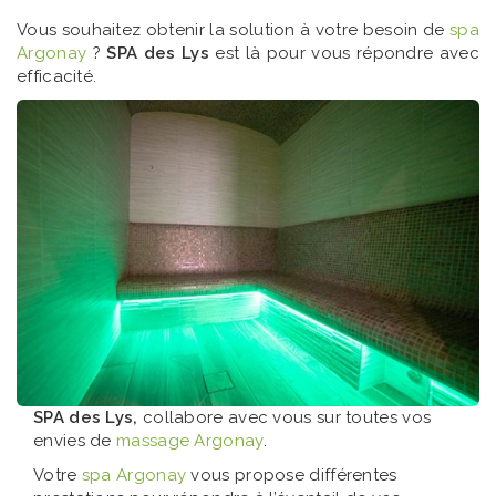
Vous souhaitez obtenir la solution à votre besoin de
spa
Argonay
?
SPA des Lys
est là pour vous répondre avec
efficacité.
SPA des Lys,
collabore avec vous sur toutes vos
envies de
massage Argonay
.
Votre
spa Argonay
vous propose différentes