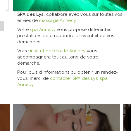
SPA des Lys,
collabore avec vous sur toutes vos
envies de
massage Annecy
.
Votre
spa Annecy
vous propose différentes
prestations pour répondre à l’éventail de vos
demandes.
Votre
institut de beauté Annecy
vous
accompagnera tout au long de votre
démarche.
Pour plus d’informations ou obtenir un rendez-
vous, merci de
contacter SPA des Lys, spa
Annecy
.