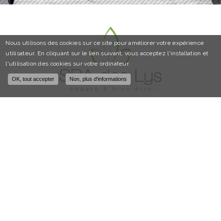
Nous utilisons des cookies sur ce site pour améliorer votre expérience
utilisateur. En cliquant sur le lien suivant, vous acceptez l'installation et
l'utilisation des cookies sur votre ordinateur.
OK, tout accepter
Non, plus d'informations
SPA DES LYS
SPA à Annecy
383 route des rigoles
74370 ARGONAY
Tél. :
04 50 32 59 08
Nos horaires
:
Du lundi au vendredi de 9h30 à 20h
Samedi et dimanche de 9h30 à 19h30
Attention :
Nos horaires sont susceptible de changer.
En savoir plus ...