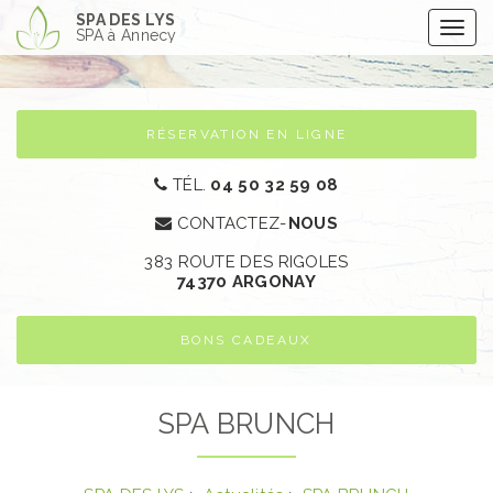
Aller
SPA DES LYS
Togg
au
SPA à Annecy
navig
contenu
principal
RÉSERVATION EN LIGNE
TÉL.
04 50 32 59 08
CONTACTEZ-
NOUS
383 ROUTE DES RIGOLES
74370 ARGONAY​
BONS CADEAUX
SPA BRUNCH