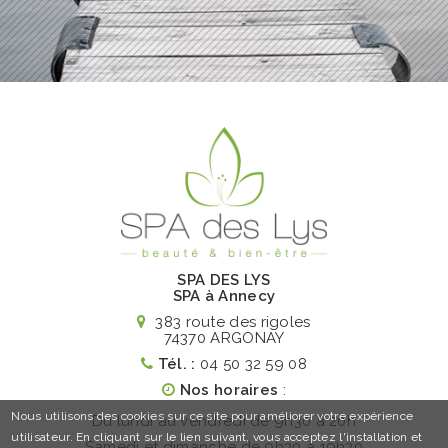
SPA DES LYS
SPA à Annecy
383 route des rigoles
74370 ARGONAY
Tél. :
04 50 32 59 08
Nos horaires
:
Nous utilisons des cookies sur ce site pour améliorer votre expérience
Du lundi au vendredi de 9h30 à 20h
utilisateur. En cliquant sur le lien suivant, vous acceptez l'installation et
Samedi et dimanche de 9h30 à 19h30