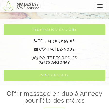
Aller
SPA DES LYS
Togg
au
SPA à Annecy
navig
contenu
principal
RÉSERVATION EN LIGNE
TÉL.
04 50 32 59 08
CONTACTEZ-
NOUS
383 ROUTE DES RIGOLES
74370 ARGONAY​
BONS CADEAUX
Offrir massage en duo à Annecy
pour fête des mères